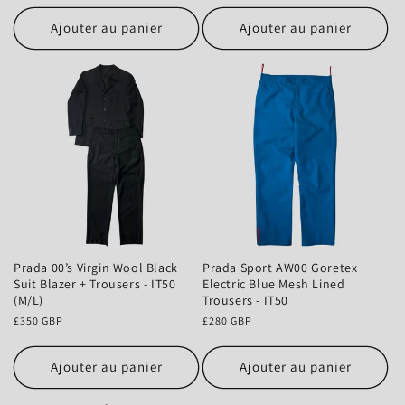
Ajouter au panier
Ajouter au panier
Prada 00’s Virgin Wool Black
Prada Sport AW00 Goretex
Suit Blazer + Trousers - IT50
Electric Blue Mesh Lined
(M/L)
Trousers - IT50
Prix
£350 GBP
Prix
£280 GBP
habituel
habituel
Ajouter au panier
Ajouter au panier