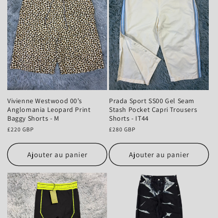
o
n
:
Vivienne Westwood 00’s
Prada Sport SS00 Gel Seam
Anglomania Leopard Print
Stash Pocket Capri Trousers
Baggy Shorts - M
Shorts - IT44
Prix
£220 GBP
Prix
£280 GBP
habituel
habituel
Ajouter au panier
Ajouter au panier