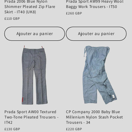
Prada 2006 Blue Nylon
Prada Sport AW99 Heavy Wool
Shimmer Pleated Zip Flare
Baggy Work Trousers - IT50
Skirt - IT40 (UK8)
Prix
£260 GBP
Prix
£110 GBP
habituel
habituel
Ajouter au panier
Ajouter au panier
Prada Sport AW00 Textured
CP Company 2000 Baby Blue
Two-Tone Pleated Trousers -
Millenium Nylon Stash Pocket
IT42
Trousers - 34
Prix
£130 GBP
Prix
£220 GBP