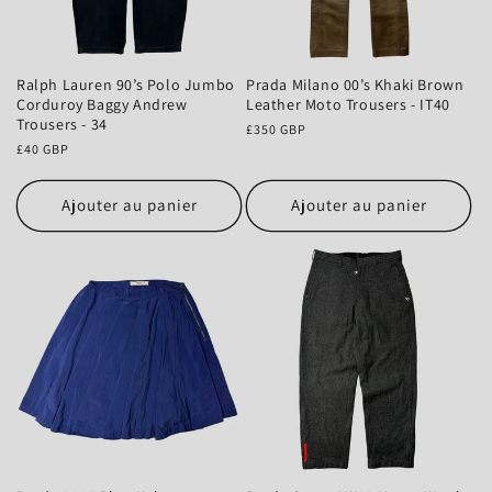
Ralph Lauren 90’s Polo Jumbo
Prada Milano 00’s Khaki Brown
Corduroy Baggy Andrew
Leather Moto Trousers - IT40
Trousers - 34
Prix
£350 GBP
Prix
£40 GBP
habituel
habituel
Ajouter au panier
Ajouter au panier