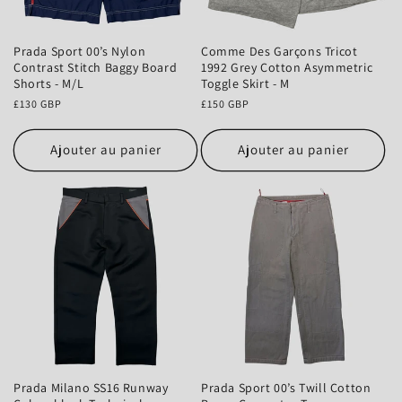
Prada Sport 00’s Nylon
Comme Des Garçons Tricot
Contrast Stitch Baggy Board
1992 Grey Cotton Asymmetric
Shorts - M/L
Toggle Skirt - M
Prix
£130 GBP
Prix
£150 GBP
habituel
habituel
Ajouter au panier
Ajouter au panier
Prada Milano SS16 Runway
Prada Sport 00’s Twill Cotton