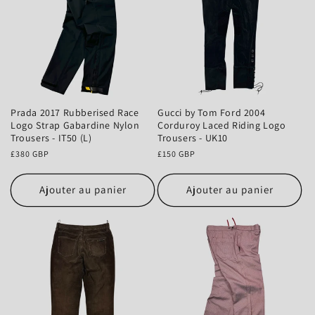
Prada 2017 Rubberised Race
Gucci by Tom Ford 2004
Logo Strap Gabardine Nylon
Corduroy Laced Riding Logo
Trousers - IT50 (L)
Trousers - UK10
Prix
£380 GBP
Prix
£150 GBP
habituel
habituel
Ajouter au panier
Ajouter au panier