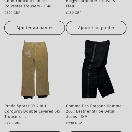
Colourblock Technical
Baggy Carpenter Trousers -
Polyester Trousers - IT48
IT48
Prix
£320 GBP
Prix
£150 GBP
habituel
habituel
Ajouter au panier
Ajouter au panier
Prada Sport 00’s 2 in 1
Comme Des Garçons Homme
Corduroy Double Layered Ski
2007 Leather Stripe Detail
Trousers - L
Jeans - S/M
Prix
£220 GBP
Prix
£230 GBP
habituel
habituel