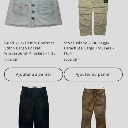
Gucci 2009 Denim Contrast
Stone Island 2006 Baggy
Stitch Cargo Pocket
Parachute Cargo Trousers -
Wraparound Miniskirt - IT38
IT54
Prix
£130 GBP
Prix
£220 GBP
habituel
habituel
Ajouter au panier
Ajouter au panier