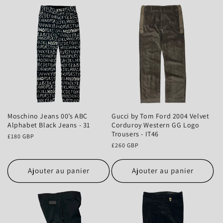
Moschino Jeans 00’s ABC
Gucci by Tom Ford 2004 Velvet
Alphabet Black Jeans - 31
Corduroy Western GG Logo
Trousers - IT46
Prix
£180 GBP
habituel
Prix
£260 GBP
habituel
Ajouter au panier
Ajouter au panier