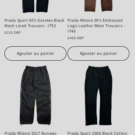
Prada Sport 00’s Goretex Black
Prada Milano 00’s Embossed
Mesh Lined Trousers - IT52
Logo Leather Biker Trousers -
IT48
Prix
£220 GBP
habituel
Prix
£460 GBP
habituel
Ajouter au panier
Ajouter au panier
Prada Milano SS17 Runway
Prada Sport 2006 Black Cotton