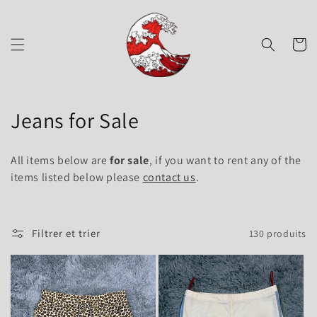
et
passer
au
contenu
Panier
C
Jeans for Sale
o
All items below are
for sale
, if you want to rent any of the
l
items listed below please
contact us
.
l
e
Filtrer et trier
130 produits
c
t
i