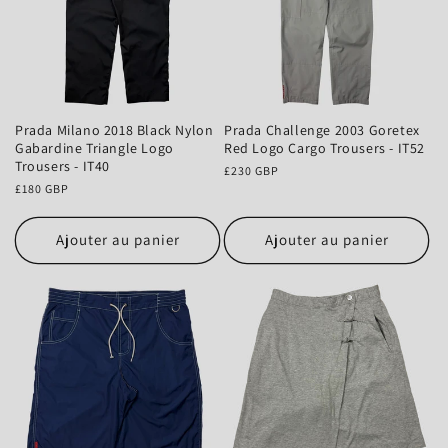
Prada Milano 2018 Black Nylon
Prada Challenge 2003 Goretex
Gabardine Triangle Logo
Red Logo Cargo Trousers - IT52
Trousers - IT40
Prix
£230 GBP
Prix
£180 GBP
habituel
habituel
Ajouter au panier
Ajouter au panier