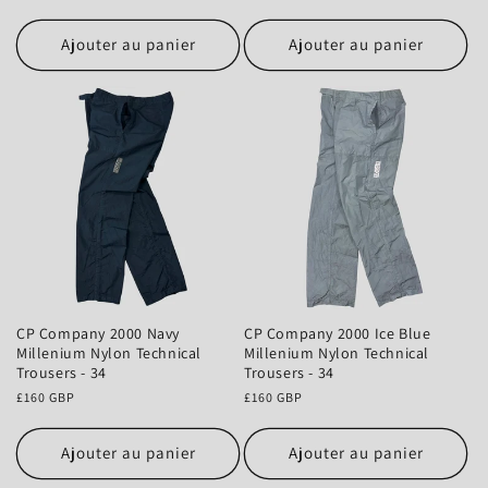
habituel
habituel
Ajouter au panier
Ajouter au panier
CP Company 2000 Navy
CP Company 2000 Ice Blue
Millenium Nylon Technical
Millenium Nylon Technical
Trousers - 34
Trousers - 34
Prix
£160 GBP
Prix
£160 GBP
habituel
habituel
Ajouter au panier
Ajouter au panier