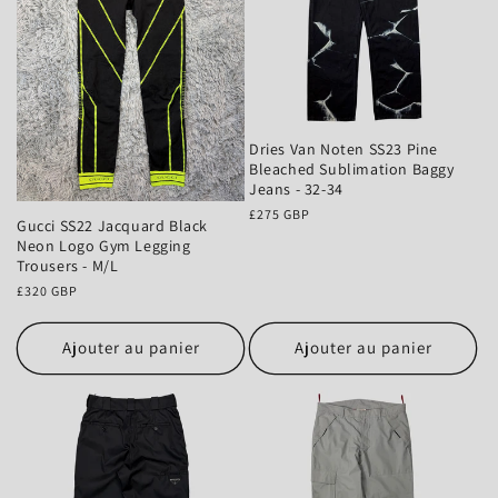
Dries Van Noten SS23 Pine
Bleached Sublimation Baggy
Jeans - 32-34
Prix
£275 GBP
Gucci SS22 Jacquard Black
habituel
Neon Logo Gym Legging
Trousers - M/L
Prix
£320 GBP
habituel
Ajouter au panier
Ajouter au panier