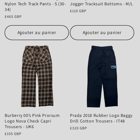
Nylon Tech Track Pants - S (30-
Jogger Tracksuit Bottoms - M/L
34)
Prix
£110 GBP
Prix
£465 GBP
habituel
habituel
Ajouter au panier
Ajouter au panier
Burberry 00’s Pink Prorsum
Prada 2018 Rubber Logo Baggy
Logo Nova Check Capri
Drill Cotton Trousers - IT48
Trousers - UK6
Prix
£320 GBP
Prix
£105 GBP
habituel
habituel