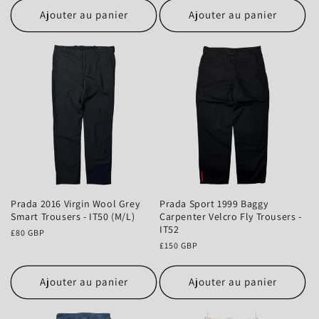
Ajouter au panier
Ajouter au panier
Prada 2016 Virgin Wool Grey
Prada Sport 1999 Baggy
Smart Trousers - IT50 (M/L)
Carpenter Velcro Fly Trousers -
IT52
Prix
£80 GBP
habituel
Prix
£150 GBP
habituel
Ajouter au panier
Ajouter au panier