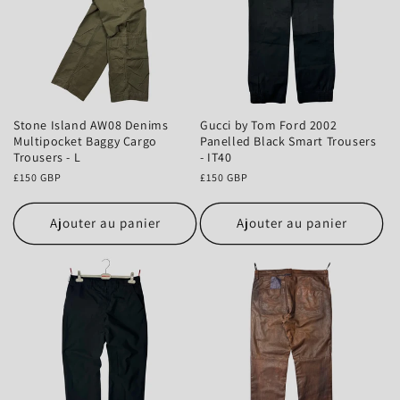
Stone Island AW08 Denims
Gucci by Tom Ford 2002
Multipocket Baggy Cargo
Panelled Black Smart Trousers
Trousers - L
- IT40
Prix
£150 GBP
Prix
£150 GBP
habituel
habituel
Ajouter au panier
Ajouter au panier