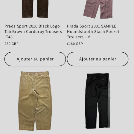
Prada Sport 2010 Black Logo
Prada Sport 2001 SAMPLE
Tab Brown Corduroy Trousers -
Houndstooth Stash Pocket
IT48
Trousers - M
Prix
£80 GBP
Prix
£180 GBP
habituel
habituel
Ajouter au panier
Ajouter au panier