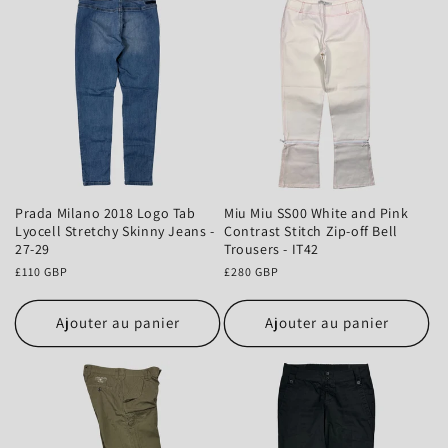
Prada Milano 2018 Logo Tab
Miu Miu SS00 White and Pink
Lyocell Stretchy Skinny Jeans -
Contrast Stitch Zip-off Bell
27-29
Trousers - IT42
Prix
£110 GBP
Prix
£280 GBP
habituel
habituel
Ajouter au panier
Ajouter au panier