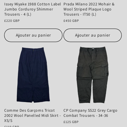
Issey Miyake 1988 Cotton Label
Prada Milano 2022 Mohair &
Jumbo Corduroy Shimmer
Wool Striped Plaque Logo
Trousers - 4 (L)
Trousers - IT50 (L)
Prix
£220 GBP
Prix
£450 GBP
habituel
habituel
Ajouter au panier
Ajouter au panier
Comme Des Garçoms Tricot
CP Company SS22 Grey Cargo
2002 Wool Panelled Midi Skirt -
Combat Trousers - 34-36
XS/S
Prix
£125 GBP
Prix
£110 GBP
habituel