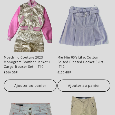
Moschino Couture 2023
Miu Miu 00’s Lilac Cotton
Monogram Bomber Jacket +
Belted Pleated Pocket Skirt -
Cargo Trouser Set - IT40
IT42
Prix
£600 GBP
Prix
£150 GBP
habituel
habituel
Ajouter au panier
Ajouter au panier